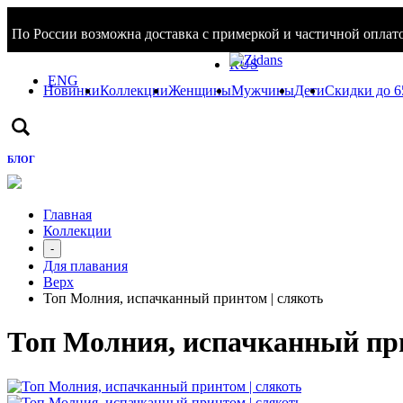
По России возможна доставка с примеркой и частичной оплато
Войти / Зарегистрироваться
RUS
ENG
Новинки
Коллекции
Женщины
Мужчины
Дети
Скидки до 
БЛОГ
Главная
Коллекции
-
Для плавания
Верх
Топ Молния, испачканный принтом | слякоть
Топ Молния, испачканный при