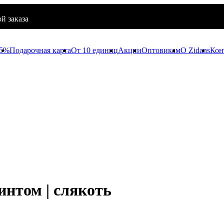
й заказа
65%
Подарочная карта
От 10 единиц
Акции
Оптовикам
O Zidans
Кон
нтом | слякоть