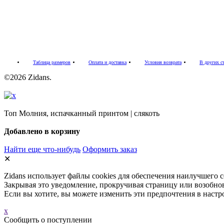
Таблица размеров
Оплата и доставка
Условия возврата
В других с
©2026 Zidans.
Топ Молния, испачканный принтом | слякоть
Добавлено в корзину
Найти еще что-нибудь
Оформить заказ
✕
Zidans использует файлы cookies для обеспечения наилучшего 
Закрывая это уведомление, прокручивая страницу или возобнов
Если вы хотите, вы можете изменить эти предпочтения в настр
x
Cообщить о поступлении