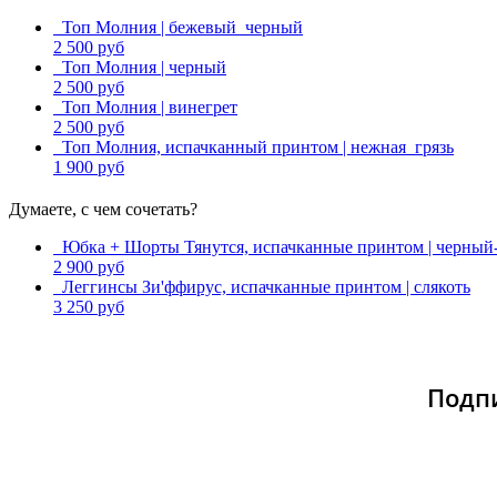
Топ Молния | бежевый_черный
2 500 руб
Топ Молния | черный
2 500 руб
Топ Молния | винегрет
2 500 руб
Топ Молния, испачканный принтом | нежная_грязь
1 900 руб
Думаете, с чем сочетать?
Юбка + Шорты Тянутся, испачканные принтом | черный-
2 900 руб
Леггинсы Зи'ффирус, испачканные принтом | слякоть
3 250 руб
Подпи