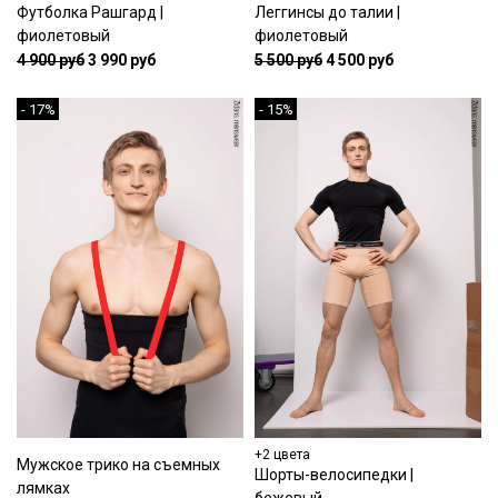
Футболка Рашгард |
Леггинсы до талии |
фиолетовый
фиолетовый
4 900 руб
3 990 руб
5 500 руб
4 500 руб
- 17%
- 15%
+2 цвета
Мужское трико на съемных
Шорты-велосипедки |
лямках