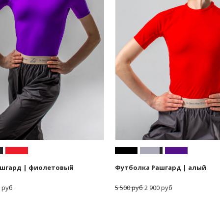
ашгард | фиолетовый
Футболка Рашгард | алый
 руб
5 500 руб
2 900 руб