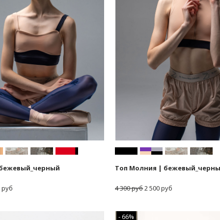
 бежевый_черный
Топ Молния | бежевый_черн
 руб
4 300 руб
2 500 руб
- 66%