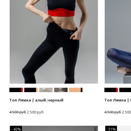
Топ Лямка | алый_черный
Топ Лямка |
4 500 руб
2 500 руб
4 500 руб
2 500
- 42%
- 51%