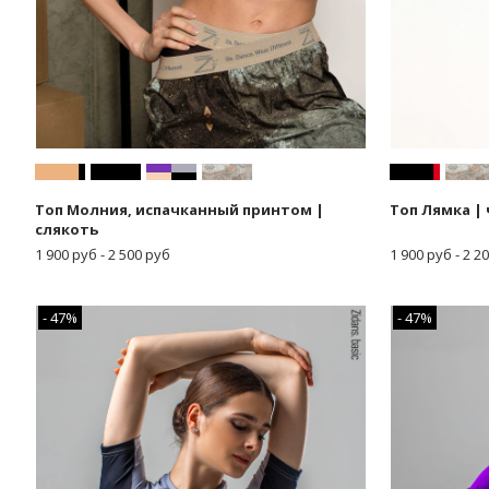
Топ Молния, испачканный принтом |
Топ Лямка |
слякоть
1 900 руб - 2 500 руб
1 900 руб - 2 2
- 47%
- 47%