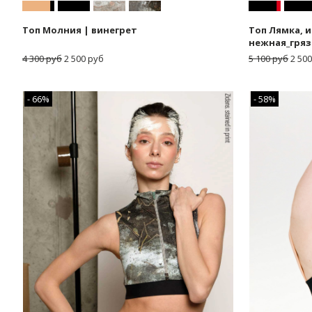
Топ Молния | винегрет
Топ Лямка, 
нежная_гряз
4 300 руб
2 500 руб
5 100 руб
2 500
- 66%
- 58%