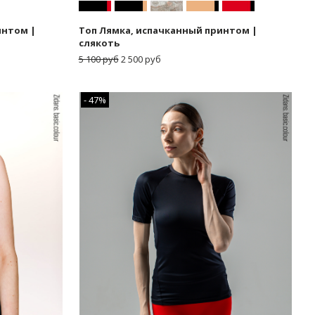
интом |
Топ Лямка, испачканный принтом |
слякоть
5 100 руб
2 500 руб
- 47%