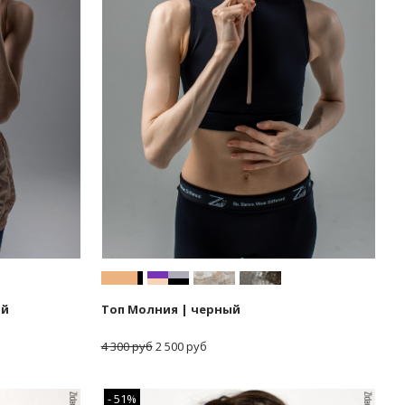
ый
Топ Молния | черный
4 300 руб
2 500 руб
- 51%