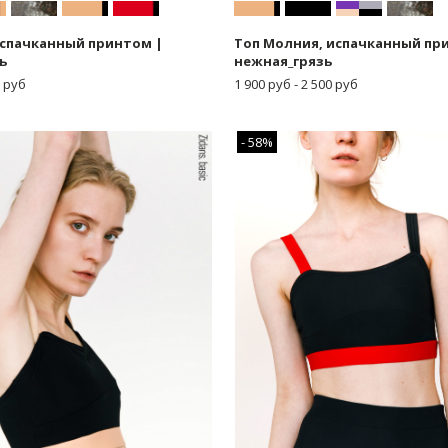
испачканный принтом |
Топ Молния, испачканный пр
ь
нежная_грязь
 руб
1 900 руб - 2 500 руб
- 58%