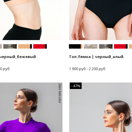
 черный_бежевый
Топ Лямка | черный_алый
00 руб
1 900 руб - 2 200 руб
- 47%