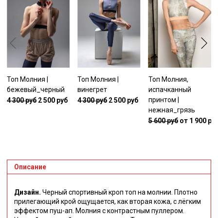
Топ Молния |
Топ Молния |
Топ Молния,
бежевый_черный
винегрет
испачканный
принтом |
4 300 руб
2 500 руб
4 300 руб
2 500 руб
нежная_грязь
5 600 руб
от 1 900 ру
Описание
Дизайн.
Черный спортивный кроп топ на молнии. Плотно
прилегающий крой ощущается, как вторая кожа, с лёгким
эффектом пуш-ап. Молния с контрастным пуллером.