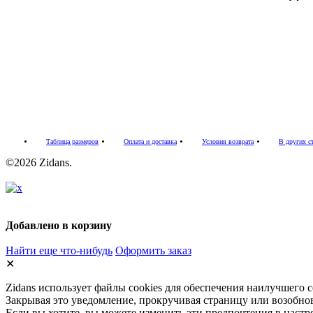
Таблица размеров
Оплата и доставка
Условия возврата
В других с
©2026 Zidans.
Добавлено в корзину
Найти еще что-нибудь
Оформить заказ
✕
Zidans использует файлы cookies для обеспечения наилучшего 
Закрывая это уведомление, прокручивая страницу или возобнов
Если вы хотите, вы можете изменить эти предпочтения в настр