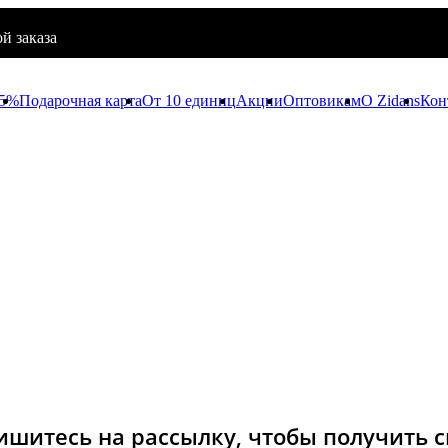
й заказа
65%
Подарочная карта
От 10 единиц
Акции
Оптовикам
O Zidans
Кон
шитесь на рассылку, чтобы получить 