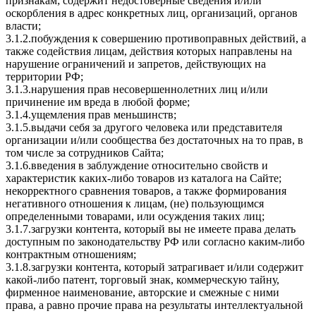
признакам; содержит недостоверные сведения и/или
оскорбления в адрес конкретных лиц, организаций, органов
власти;
3.1.2.побуждения к совершению противоправных действий, а
также содействия лицам, действия которых направлены на
нарушение ограничений и запретов, действующих на
территории РФ;
3.1.3.нарушения прав несовершеннолетних лиц и/или
причинение им вреда в любой форме;
3.1.4.ущемления прав меньшинств;
3.1.5.выдачи себя за другого человека или представителя
организации и/или сообщества без достаточных на то прав, в
том числе за сотрудников Сайта;
3.1.6.введения в заблуждение относительно свойств и
характеристик каких-либо товаров из каталога на Сайте;
некорректного сравнения товаров, а также формирования
негативного отношения к лицам, (не) пользующимся
определенными товарами, или осуждения таких лиц;
3.1.7.загрузки контента, который вы не имеете права делать
доступным по законодательству РФ или согласно каким-либо
контрактным отношениям;
3.1.8.загрузки контента, который затрагивает и/или содержит
какой-либо патент, торговый знак, коммерческую тайну,
фирменное наименование, авторские и смежные с ними
права, а равно прочие права на результаты интеллектуальной