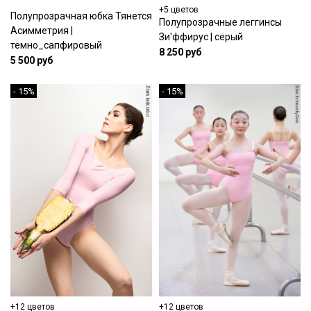
+5 цветов
Полупрозрачная юбка Тянется
Полупрозрачные леггинсы
Асимметрия |
Зи'ффирус | серый
темно_сапфировый
8 250 руб
5 500 руб
- 15%
- 15%
+12 цветов
+12 цветов