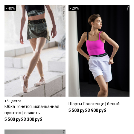
- 40%
- 29%
+5 цветов
Шорты Полотенце | белый
Юбка Тянется, испачканная
5 500 руб
3 900 руб
принтом | слякоть
5 500 руб
3 300 руб