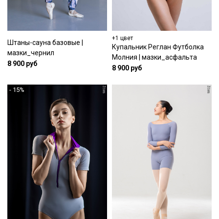
+1 цвет
Штаны-сауна базовые |
Купальник Реглан Футболка
мазки_чернил
Молния | мазки_асфальта
8 900 руб
8 900 руб
- 15%