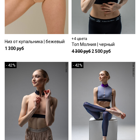
+4 цвета
Низ от купальника | бежевый
Топ Молния | черный
1 300 руб
4 300 руб
2 500 руб
- 42%
- 42%