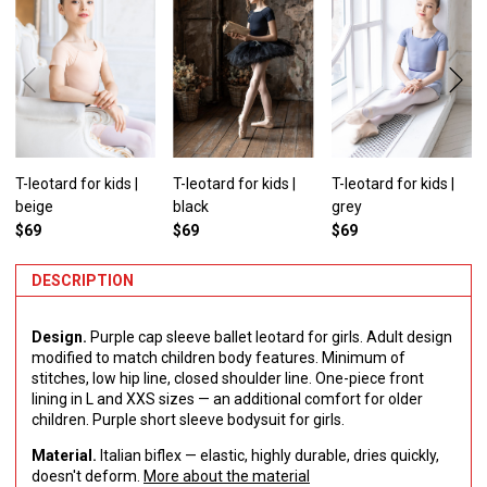
T-leotard for kids |
T-leotard for kids |
T-leotard for kids |
beige
black
grey
$69
$69
$69
DESCRIPTION
Design.
Purple cap sleeve ballet leotard for girls. Adult design
modified to match children body features. Minimum of
stitches, low hip line, closed shoulder line. One-piece front
lining in L and XXS sizes — an additional comfort for older
children. Purple short sleeve bodysuit for girls.
Material.
Italian biflex — elastic, highly durable, dries quickly,
doesn't deform.
More about the material