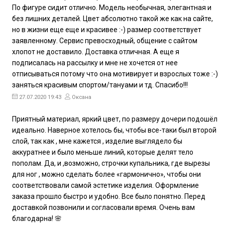
По фигуре сидит отлично. Модель необычная, элегантная и
без лишних деталей. Цвет абсолютно такой же как на сайте,
но в жизни еще еще и красивее :-) размер соответствует
заявленному. Сервис превосходный, общение с сайтом
хлопот не доставило. Доставка отличная. А еще я
подписалась на рассылку и мне не хочется от нее
отписываться потому что она мотивирует и взрослых тоже :-)
заняться красивым спортом/тануами и тд. Спасибо!!!
27.07.2020 19:43
Оксана
Приятный материал, яркий цвет, по размеру дочери подошёл
идеально. Наверное хотелось бы, чтобы все-таки был второй
слой, так как , мне кажется , изделие выглядело бы
аккуратнее и было меньше линий, которые делят тело
пополам. Да, и ,возможно, строчки купальника, где вырезы
для ног , можно сделать более «гармонично», чтобы они
соответствовали самой эстетике изделия. Оформление
заказа прошло быстро и удобно. Все было понятно. Перед
доставкой позвонили и согласовали время. Очень вам
благодарна! 🌸