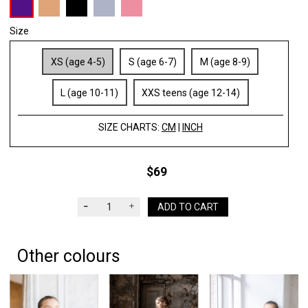
Size
XS (age 4-5)
S (age 6-7)
M (age 8-9)
L (age 10-11)
XXS teens (age 12-14)
SIZE CHARTS:
CM
|
INCH
$69
ADD TO CART
Other colours