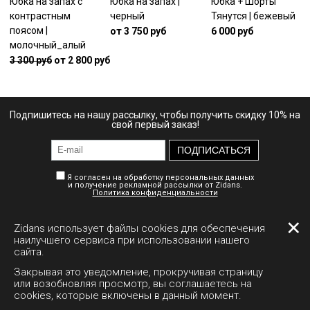
Юбка на запах с
Юбка на запах |
Юбка + Шорты
контрастным
черный
Тянутся | бежевый
поясом |
от 3 750 руб
6 000 руб
молочный_алый
3 300 руб
от 2 800 руб
Подпишитесь на нашу рассылку, чтобы получить скидку 10% на
свой первый заказ!
ПОДПИСАТЬСЯ
Я согласен на обработку персональных данных
и получение рекламной рассылки от Zidans.
Политика конфиденциальности
✕
Zidans использует файлы cookies для обеспечения
Личный кабинет
Доставка
Документы
наилучшего сервиса при использовании нашего
сайта.
Полная версия сайта
Закрывая это уведомление, прокручивая страницу
или возобновляя просмотр, вы соглашаетесь на
cookies, которые включены в данный момент.
+7 995 794-1511