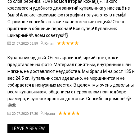
со слов ребёнка: «Он как моя вторая кожа!)))». Такого
красивого и удобного для занятий купальника у нас ещё не
было! А какие красивые фотографии получаются в нем👍!
Огромное спасибо за такие качественные вещи🙏! Очень
приятный в общении персонал! Все супер! Купальник
шикарный💜, всем советую!👌
21.07.2020 06:59
Юлия
Купальник чудный. Очень красивый, яркий цвет, как и
представлен на фото. Материал приятный, внутренние швы
мягкие, не доставляют неудобства. Мы брали М на рост 135 и
вес 24,5 кг. Купальник сел идеально, не морщинится и не
собирается в ненужных местах. В целом, мы очень довольны
всем: купальником, общением с персоналом при подборе
размера, и суперскоростью доставки. Спасибо огромное! 🤩
🤩🤩
20.07.2020 17:30
Ирина
LEAVE A REVIEW