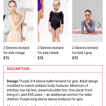
2 Sleeves leotard
2 Sleeves leotard
2 Sleeves leotard
for kids | beige
for kids | black
for kids | grey
$72
$72
$72
DESCRIPTION
Design.
Purple 3/4 sleeve ballet leotard for girls. Adult design
modified to match children body features. Minimum of
stitches, low hip line, closed shoulder line. One-piece front
lining in L and XXS sizes — an additional comfort for older
children. Purple long sleeve dance bodysuit for girls.