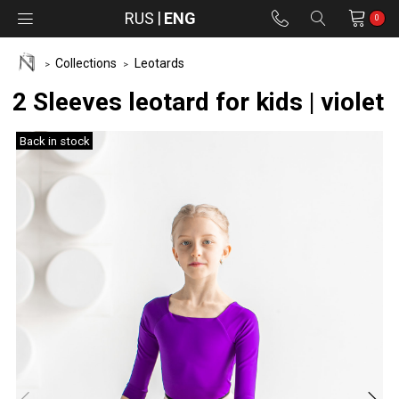
RUS
ENG
0
Collections
Leotards
2 Sleeves leotard for kids | violet
Back in stock