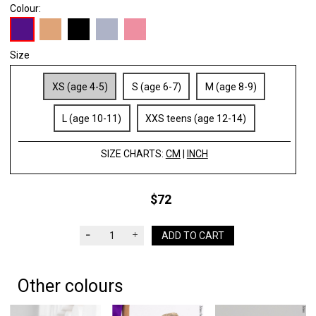
Colour:
Size
XS (age 4-5)
S (age 6-7)
M (age 8-9)
L (age 10-11)
XXS teens (age 12-14)
SIZE CHARTS:
CM
|
INCH
$72
ADD TO CART
Other colours