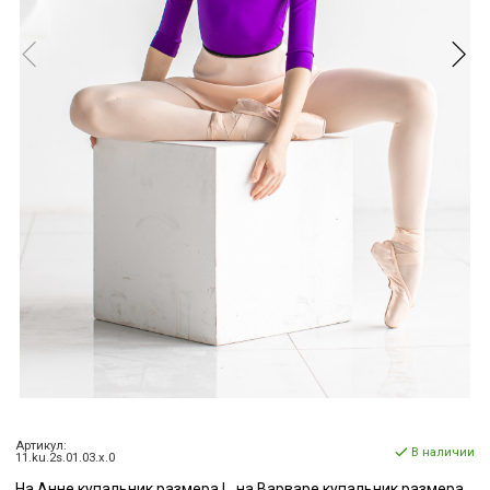
Артикул:
В наличии
11.ku.2s.01.03.x.0
На Анне купальник размера L, на Варваре купальник размера