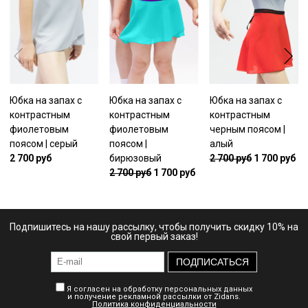
Юбка на запах с
Юбка на запах с
Юбка на запах с
контрастным
контрастным
контрастным
фиолетовым
фиолетовым
черным поясом |
поясом | серый
поясом |
алый
бирюзовый
2 700 руб
2 700 руб
1 700 руб
2 700 руб
1 700 руб
Подпишитесь на нашу рассылку, чтобы получить скидку 10% на
свой первый заказ!
ПОДПИСАТЬСЯ
Я согласен на обработку персональных данных
и получение рекламной рассылки от Zidans.
Политика конфиденциальности