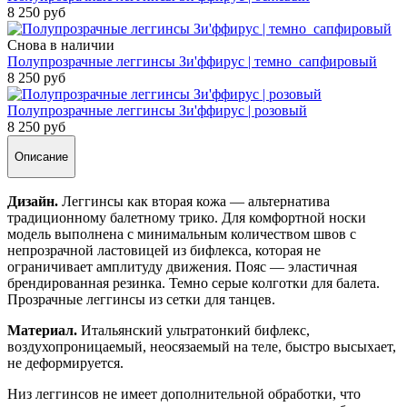
8 250 руб
Снова в наличии
Полупрозрачные леггинсы Зи'ффирус | темно_сапфировый
8 250 руб
Полупрозрачные леггинсы Зи'ффирус | розовый
8 250 руб
Описание
Дизайн.
Леггинсы как вторая кожа — альтернатива
традиционному балетному трико.
Для комфортной носки
модель выполнена с минимальным количеством швов с
непрозрачной ластовицей из бифлекса, которая не
ограничивает амплитуду движения.
Пояс — эластичная
брендированная резинка.
Темно серые колготки для балета.
Прозрачные леггинсы из сетки для танцев.
Материал.
Итальянский ультратонкий бифлекс,
воздухопроницаемый, неосязаемый на теле, быстро высыхает,
не деформируется.
Низ леггинсов не имеет дополнительной обработки, что