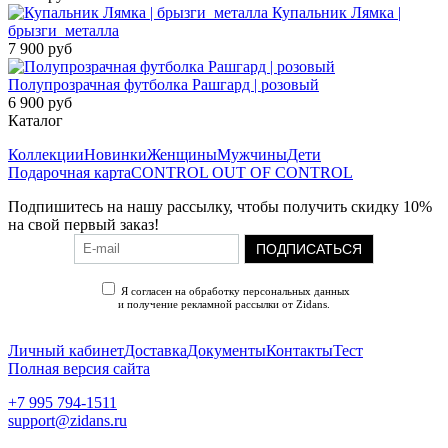
Купальник Лямка |
брызги_металла
7 900 руб
Полупрозрачная футболка Рашгард | розовый
6 900 руб
Каталог
Коллекции
Новинки
Женщины
Мужчины
Дети
Подарочная карта
CONTROL OUT OF CONTROL
Подпишитесь на нашу рассылку, чтобы получить скидку 10%
на свой первый заказ!
ПОДПИСАТЬСЯ
Я согласен на обработку персональных данных
и получение рекламной рассылки от Zidans.
Политика конфиденциальности
Личный кабинет
Доставка
Документы
Контакты
Тест
Полная версия сайта
+7 995 794-1511
support@zidans.ru