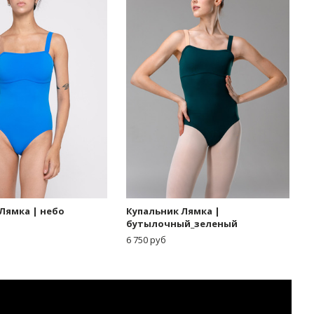
Лямка | небо
Купальник Лямка |
бутылочный_зеленый
6 750 руб