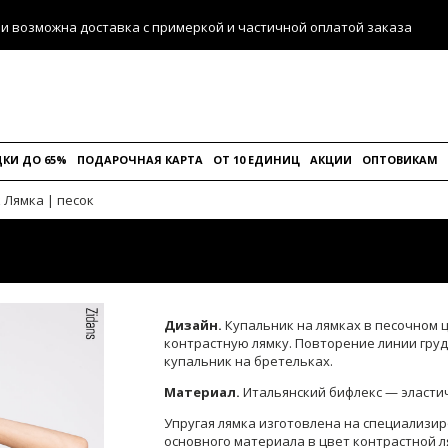
ии возможна доставка с примеркой и частичной оплатой заказа
КИ ДО 65%
ПОДАРОЧНАЯ КАРТА
ОТ 10 ЕДИНИЦ
АКЦИИ
ОПТОВИКАМ
 Лямка | песок
Дизайн.
Купальник на лямках в песочном ц
контрастную лямку. Повторение линии груд
купальник на бретельках.
Материал.
Итальянский бифлекс — эластич
Упругая лямка изготовлена на специализи
основного материала в цвет контрастной л