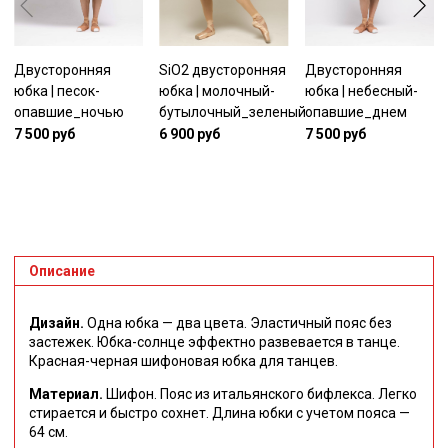
Двусторонняя
SiO2 двусторонняя
Двусторонняя
юбка | песок-
юбка | молочный-
юбка | небесный-
опавшие_ночью
бутылочный_зеленый
опавшие_днем
7 500 руб
6 900 руб
7 500 руб
Описание
Дизайн.
Одна юбка — два цвета. Эластичный пояс без
застежек. Юбка-солнце эффектно развевается в танце.
Красная-черная шифоновая
юбка для танцев.
Материал.
Ш
ифон. Пояс из итальянского бифлекса. Легко
стирается и быстро сохнет. Длина юбки с учетом пояса —
64 см.